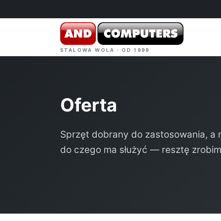
STALOWA WOLA · OD 1999
Oferta
Sprzęt dobrany do zastosowania, a n
do czego ma służyć — resztę zrobi