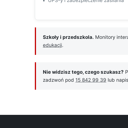
UPS-y i zabezpieczenie zasilania
Szkoły i przedszkola.
Monitory inte
edukacji
.
Nie widzisz tego, czego szukasz?
P
zadzwoń pod
15 842 99 39
lub napi