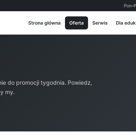
Pon–P
Strona główna
Oferta
Serwis
Dla eduk
ie do promocji tygodnia. Powiedz,
my my.