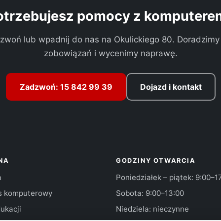
otrzebujesz pomocy z komputere
zwoń lub wpadnij do nas na Okulickiego 80. Doradzimy
zobowiązań i wycenimy naprawę.
Zadzwoń: 15 842 99 39
Dojazd i kontakt
NA
GODZINY OTWARCIA
a
Poniedziałek – piątek: 9:00–1
s komputerowy
Sobota: 9:00–13:00
ukacji
Niedziela: nieczynne