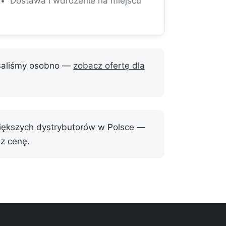
Dostawa i wdrożenie na miejscu
isaliśmy osobno —
zobacz ofertę dla
większych dystrybutorów w Polsce —
z cenę.