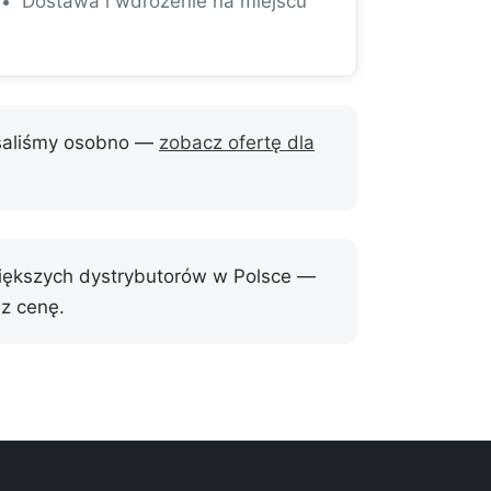
Dostawa i wdrożenie na miejscu
isaliśmy osobno —
zobacz ofertę dla
większych dystrybutorów w Polsce —
z cenę.