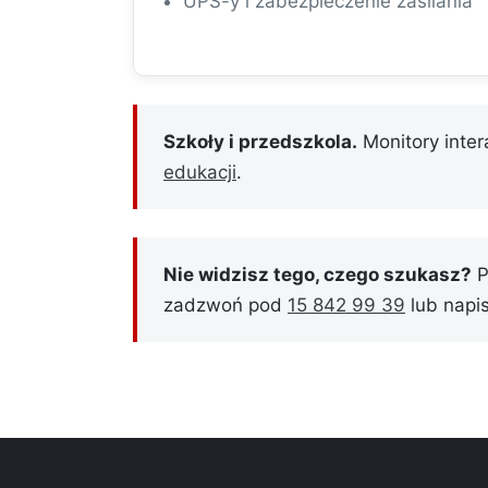
UPS-y i zabezpieczenie zasilania
Szkoły i przedszkola.
Monitory inte
edukacji
.
Nie widzisz tego, czego szukasz?
P
zadzwoń pod
15 842 99 39
lub napi