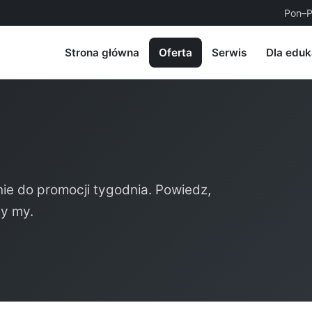
Pon–P
Strona główna
Oferta
Serwis
Dla eduk
ie do promocji tygodnia. Powiedz,
my my.