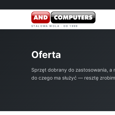
STALOWA WOLA · OD 1999
Oferta
Sprzęt dobrany do zastosowania, a n
do czego ma służyć — resztę zrobi