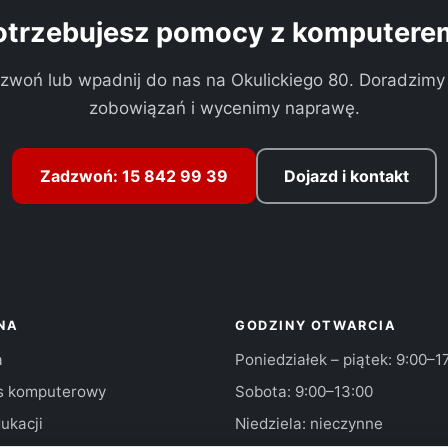
otrzebujesz pomocy z komputere
zwoń lub wpadnij do nas na Okulickiego 80. Doradzimy
zobowiązań i wycenimy naprawę.
Zadzwoń: 15 842 99 39
Dojazd i kontakt
NA
GODZINY OTWARCIA
a
Poniedziałek – piątek: 9:00–1
s komputerowy
Sobota: 9:00–13:00
ukacji
Niedziela: nieczynne